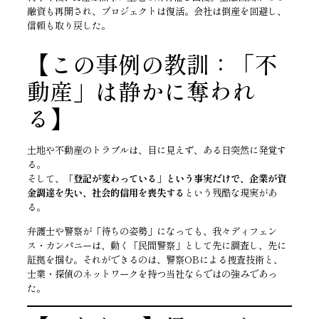
融資も再開され、プロジェクトは復活。会社は倒産を回避し、
信頼も取り戻した。
【この事例の教訓：「不
動産」は静かに奪われ
る】
土地や不動産のトラブルは、目に見えず、ある日突然に発覚す
る。
そして、
「登記が変わっている」という事実だけで、企業が資
金調達を失い、社会的信用を喪失する
という残酷な現実があ
る。
弁護士や警察が「待ちの姿勢」になっても、我々ディフェン
ス・カンパニーは、動く「民間警察」として先に調査し、先に
証拠を掴む。それができるのは、警察OBによる捜査技術と、
士業・探偵のネットワークを持つ当社ならではの強みであっ
た。