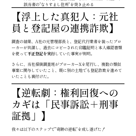
該当者の“なりすまし住所”を突き止める
【浮上した真犯人：元社
員と登記屋の連携詐欺】
調査の結果、A社の元管理部長と、登記代行業者を装ったブロ
ーカーが共謀し、過去にコピーされた印鑑証明と本人確認書類
を使って
不正登記を実行
していた事実が判明。
さらに、当社探偵調査班がブローカーXを尾行し、複数の類似
事案に関与していたこと、既に別の土地でも登記詐欺を進めて
いたことも裏付けた。
【逆転劇：権利回復への
カギは「民事訴訟＋刑事
証拠」】
我々は以下のステップで“奇跡の逆転”を成し遂げた！