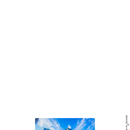
他
解
決
事
例
（最
新
５
件）