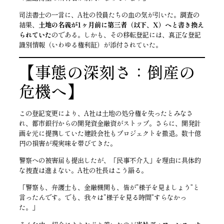
司法書士の一言に、A社の役員たちの血の気が引いた。調査の
結果、
土地の名義が1ヶ月前に第三者（以下、X）へと書き換え
られていた
のである。しかも、その移転登記には、真正な登記
識別情報（いわゆる権利証）が添付されていた。
【事態の深刻さ：倒産の
危機へ】
この登記変更により、A社は土地の処分権を失ったとみなさ
れ、都市銀行からの開発資金融資がストップ。さらに、開発計
画を元に提携していた建設会社もプロジェクトを撤退。数十億
円の損害が現実味を帯びてきた。
警察への被害届も提出したが、「民事不介入」を理由に具体的
な捜査は進まない。A社の社長はこう語る。
「警察も、弁護士も、金融機関も、皆が“様子を見ましょう”と
言ったんです。でも、我々は“様子を見る時間”すらなかっ
た。」