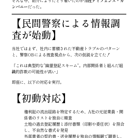
そんな中、紹介によりたどり着いたのが
当社ディフェンス・カ
ンパニー
だった。
【民間警察による情報調
査が始動】
当社ではまず、社内に蓄積された不動産トラブルのパターン
と、警察OBによる捜査視点から、次の仮説を立てた！
「これは典型的な“幽霊登記スキーム”。内部関係者と組んだ組
織的詐欺の可能性が高い」
即座に、以下の対応を実行。
【初動対応】
権利証の流出経路を特定するため、A社の元従業員・関
係者のリストを独自に精査
土地の過去登記履歴と添付書類（印影や委任状）を照合
し、不自然な書式を発見
外部業者の契約書・送金履歴を独自の情報網で調査し、