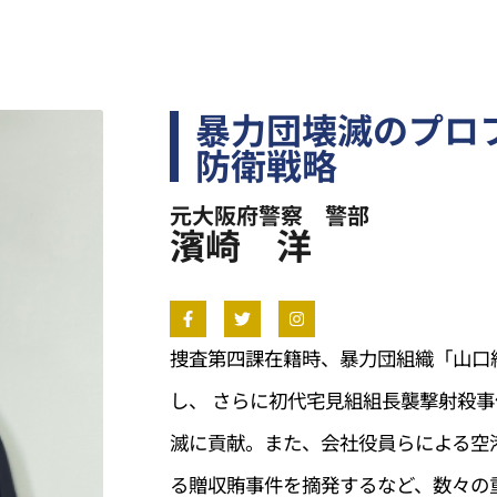
暴力団壊滅のプロ
防衛戦略
元大阪府警察 警部
濱崎 洋
捜査第四課在籍時、暴力団組織「山口
し、 さらに初代宅見組組長襲撃射殺
滅に貢献。また、会社役員らによる空
る贈収賄事件を摘発するなど、数々の