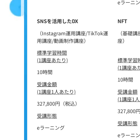
eラーニ
SNSを活用したDX
NFT
（Instagram運用講座/TikTok運
（基礎講
用講座/動画制作講座）
座）
標準学習時間
(1講座あたり)
標準学習
(1講座あ
10時間
10時間
受講金額
(1講座1人あたり)
受講金額
(1講座1
327,800円（税込）
327,80
受講形態
受講形態
eラーニング
eラーニ