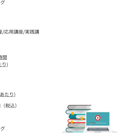
ング
座/応用講座/実践講
時間
たり)
人あたり)
0円（税込）
ング