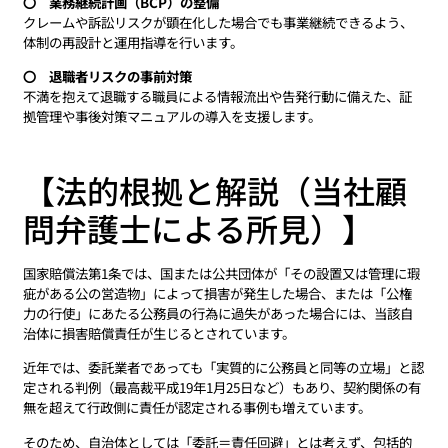
〇 業務継続計画（BCP）の整備
クレームや訴訟リスクが顕在化した場合でも事業継続できるよう、
体制の再設計と運用指導を行います。
〇 退職者リスクの事前対策
不満を抱えて退職する職員による情報流出や告発行動に備えた、証
拠管理や事後対策マニュアルの導入を支援します。
【法的根拠と解説（当社顧
問弁護士による所見）】
国家賠償法第1条では、国または公共団体が「その設置又は管理に瑕
疵がある公の営造物」によって損害が発生した場合、または「公権
力の行使」にあたる公務員の行為に過失があった場合には、当該自
治体に損害賠償責任が生じるとされています。
近年では、委託業者であっても「実質的に公務員と同等の立場」と認
定される判例（最高裁平成19年1月25日など）もあり、契約関係の有
無を超えて行政側に責任が認定される事例も増えています。
そのため、自治体としては「委託＝責任回避」とは考えず、包括的