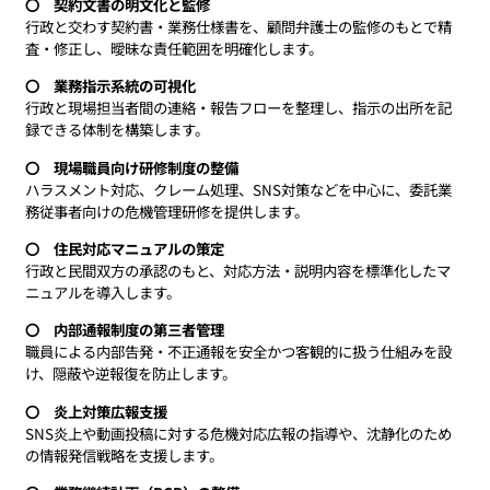
〇 契約文書の明文化と監修
行政と交わす契約書・業務仕様書を、顧問弁護士の監修のもとで精
査・修正し、曖昧な責任範囲を明確化します。
〇 業務指示系統の可視化
行政と現場担当者間の連絡・報告フローを整理し、指示の出所を記
録できる体制を構築します。
〇 現場職員向け研修制度の整備
ハラスメント対応、クレーム処理、SNS対策などを中心に、委託業
務従事者向けの危機管理研修を提供します。
〇 住民対応マニュアルの策定
行政と民間双方の承認のもと、対応方法・説明内容を標準化したマ
ニュアルを導入します。
〇 内部通報制度の第三者管理
職員による内部告発・不正通報を安全かつ客観的に扱う仕組みを設
け、隠蔽や逆報復を防止します。
〇 炎上対策広報支援
SNS炎上や動画投稿に対する危機対応広報の指導や、沈静化のため
の情報発信戦略を支援します。