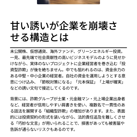
甘い誘いが企業を崩壊さ
せる構造とは
未公開株、仮想通貨、海外ファンド、グリーンエネルギー投資。
一見、最先端で社会貢献性の高いビジネスモデルのように見せか
けながら、実体のないプロジェクトに企業経営者を巻き込む「投
資型詐欺」が後を絶ちません。中でも狙われるのは、資金余力の
ある中堅・中小企業の経営者。自社の資金を運用しようとする意
思につけ込み、「節税対策になる」「元本保証」「上場が確実」
などの誘い文句で接近してくるのです。
背景には、詐欺グループが士業・元金融マン・元上場企業出身者
など、経営者が信用しやすい肩書きを使い、複数名で一貫性のあ
る話法を展開する「組織型詐欺」の増加があります。また、表面
的には投資契約の形式を装いながら、法的責任追及を難しくさせ
る「巧妙な文言」が用いられることで、損害があっても被害届や
告訴が通らないリスクもあるのです。