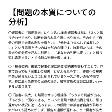
【問題の本質についての
分析】
〇経営者の「信用欲求」に付け込む構造 経営者は常にリスクと隣
り合わせであり、決断を迫られる立場にあります。その中で「自
分の判断で未来の利益を得たい」「他社より先んじて成長した
い」という思考を持つのは当然の心理です。詐欺師たちは、その
欲求や使命感を巧みに利用し、「あなたの判断は正しい」と繰り
返し肯定することで冷静な判断を奪います。
〇「投資契約」形式で民事処理に誘導 契約書を交わすことで、詐
欺であっても「民事上の損害」と捉えられやすく、警察への被害
申告が通らないように仕組まれているケースが多いのも特徴で
す。特に法人名義での出資の場合、被害実態の立証には高いハー
ドルがあります。
〇「被害の拡大」を黙認させる心理操作 「もうすぐ利益が出る」
「あと少しで回収できる」といった言葉で継続出資を促し、引き
返せない状況に追い込みます。この段階では被害者自身が詐欺と
気づいても認めたがらず、報告や通報が遅れることで損害が拡大