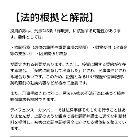
【法的根拠と解説】
投資詐欺は、刑法246条「詐欺罪」に該当する可能性がありま
す。要件としては、
・欺罔行為（虚偽の説明や重要事項の隠匿） ・財物交付（出資金
等の支払い） ・因果関係と故意
が認定される必要があります。ただし、投資に関する契約が存在
する場合、「契約に同意して出資した」とされ、民事事件とされ
る場合も多いです。このため、証拠となるLINE履歴や音声記録、
契約直前の勧誘内容などが極めて重要です。
また、刑事手続きとは別に、民法709条の不法行為に基づく損害
賠償請求も検討できます。
ディフェンス・カンパニーでは法律事務そのものを行うことはあ
りませんが、上記のような観点で当社顧問弁護士に適切な判断材
料を提供し、被害の立証や証拠保全に向けた支援体制を整えてい
ます。