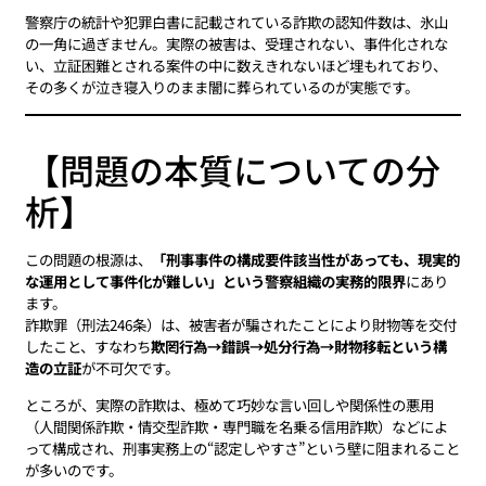
警察庁の統計や犯罪白書に記載されている詐欺の認知件数は、氷山
の一角に過ぎません。実際の被害は、受理されない、事件化されな
い、立証困難とされる案件の中に数えきれないほど埋もれており、
その多くが泣き寝入りのまま闇に葬られているのが実態です。
【問題の本質についての分
析】
この問題の根源は、
「刑事事件の構成要件該当性があっても、現実的
な運用として事件化が難しい」という警察組織の実務的限界
にあり
ます。
詐欺罪（刑法246条）は、被害者が騙されたことにより財物等を交付
したこと、すなわち
欺罔行為→錯誤→処分行為→財物移転という構
造の立証
が不可欠です。
ところが、実際の詐欺は、極めて巧妙な言い回しや関係性の悪用
（人間関係詐欺・情交型詐欺・専門職を名乗る信用詐欺）などによ
って構成され、刑事実務上の“認定しやすさ”という壁に阻まれること
が多いのです。