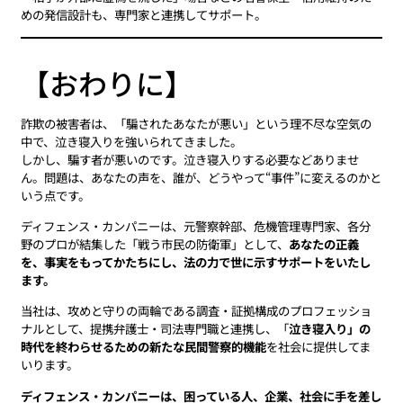
めの発信設計も、専門家と連携してサポート。
【おわりに】
詐欺の被害者は、「騙されたあなたが悪い」という理不尽な空気の
中で、泣き寝入りを強いられてきました。
しかし、騙す者が悪いのです。泣き寝入りする必要などありませ
ん。問題は、あなたの声を、誰が、どうやって“事件”に変えるのかと
いう点です。
ディフェンス・カンパニーは、元警察幹部、危機管理専門家、各分
野のプロが結集した「戦う市民の防衛軍」として、
あなたの正義
を、事実をもってかたちにし、法の力で世に示すサポートをいたし
ます。
当社は、攻めと守りの両輪である調査・証拠構成のプロフェッショ
ナルとして、提携弁護士・司法専門職と連携し、「
泣き寝入り」の
時代を終わらせるための新たな民間警察的機能
を社会に提供してま
いります。
ディフェンス・カンパニーは、困っている人、企業、社会に手を差し