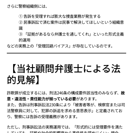
さらに警察組織側には、
① 告訴を受理すれば膨大な捜査業務が発生する
② 民事訴訟で済む案件は民事で解決してほしいという組織意
識
③ 「証拠があるなら弁護士を通してくれ」といった形式主義
的運用
などの実務上の「受理回避バイアス」が存在しているのです。
【当社顧問弁護士による法
的見解】
詐欺罪が成立するには、刑法246条の構成要件該当性のみならず、
故
意・違法性・責任能力が揃っている必要
があります。
また、告訴は刑事訴訟法230条により「被害者等が、検察官または司
法警察員に対して、犯罪の訴追を求める意思表示」と定義されてお
り、警察には告訴の受理義務があります。
ただし、刑事訴訟法の実務運用では、「形式的には受理要件を満た
していても、証拠や社会的影響度から事件性を認めにくい」場合