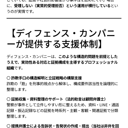
に、
受理しない（実質的受理拒否）という運用が横行している
とい
うのが実情です。
【ディフェンス・カンパニ
ーが提供する支援体制】
ディフェンス・カンパニーは、
このような構造的問題を前提とした
うえで、実効性ある対応と証拠構成を主導するプロフェッショナル
組織
です。
〇
詐欺手口の構造解明と立証戦略の構築支援
詐欺の「筋」を刑事的視点から解体し、構成要件該当性を論理的に
整理します。
〇
証拠収集・資料整理のサポート（法的助言は顧問弁護士）
警察が事件として立件しやすい形に整えるため、資料・LINE・通話
記録・振込記録などの証拠を時系列・主観・客観・関連証拠で分類
整理します。
〇
提携弁護士による告訴状・告発状の作成・提出（当社は非弁を回