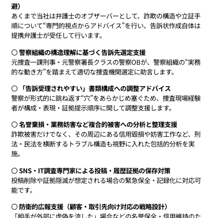
避）
あくまで当社は弁護士のオブザーバーとして、詐欺の構造や立証手
順について“専門的視点からアドバイス”を行い、告訴状作成自体は
提携弁護士が受任して行います。
〇
警察組織の構造理解に基づく告訴先選定支援
元捜査一課刑事・元警察署長クラスの警察OBが、警察組織の“実務
的な動き方”を踏まえて適切な捜査機関選定に助言します。
〇
「告訴受理されやすい」書類構成への調整アドバイス
警察が形式的に跳ね返す“穴”をあらかじめ塞ぐため、捜査現場経験
者が構成・表現・証拠提示順序に関して調整支援します。
〇
名誉棄損・業務妨害など複合的被害への分析と整理支援
詐欺被害だけでなく、その周辺にある信用毀損や妨害工作など、刑
法・民法を横断するトラブル構造も視野に入れた包括的分析を実
施。
〇
SNS・IT調査専門家による投稿・履歴証拠の保存対策
投稿削除や証拠隠滅が想定される場合の緊急保全・記録化に対応可
能です。
〇
防衛的広報支援（顧客・取引先向け対応の戦略設計）
「相手が外部に虚偽を流した」場合などの名誉保全・信用維持のた