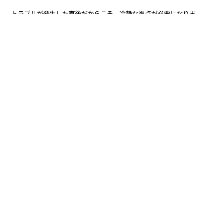
トラブルが発生した直後だからこそ、冷静な視点が必要になりま
す。現在の状況について、一度専門家に相談してみることも、重要な
判断材料になります。
問題が起きた直後だからこそ、第三者の視点で状況を整理すること
をおすすめします。
気になる点がある場合は、現在の状況について一度ご相談くださ
い。
早期の判断が、企業の信用と経営基盤を守ることにつながります。
【お問い合わせはこちらから】
お問合わせ・ご相談
2026年2月20日
奨学金返還支援制度を導入しています