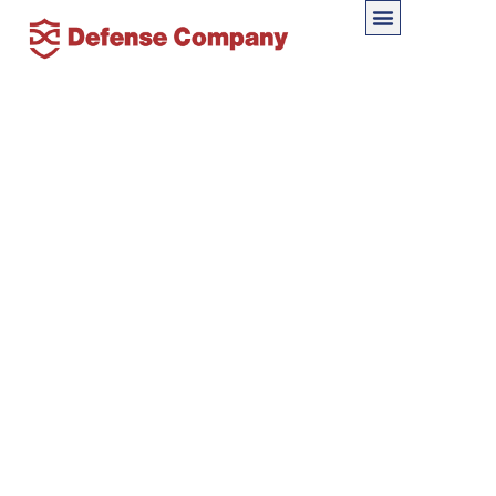
警察OBが語る“初動対応”の重要性 問題が起
きた直後にやってはいけないこと