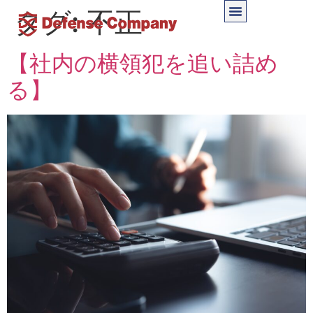
タグ:
不正
【社内の横領犯を追い詰め
る】