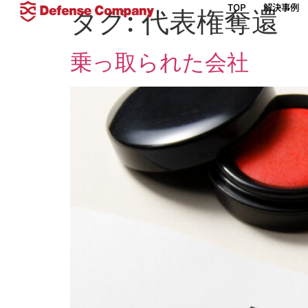
TOP
解決事例
タグ:
代表権奪還
乗っ取られた会社