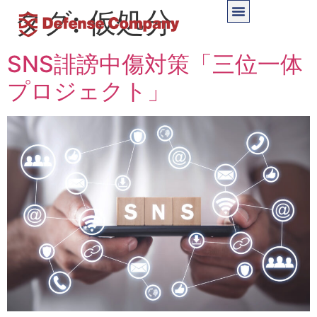
タグ:
仮処分
SNS誹謗中傷対策「三位一体
プロジェクト」