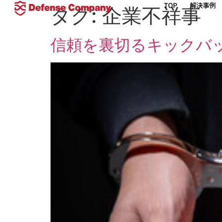
TOP
解決事例
タグ:
企業不祥事
信頼を裏切るキックバ