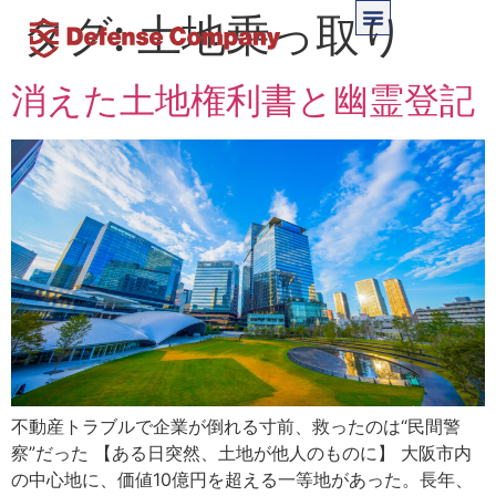
タグ:
土地乗っ取り
消えた土地権利書と幽霊登記
不動産トラブルで企業が倒れる寸前、救ったのは“民間警
察”だった 【ある日突然、土地が他人のものに】 大阪市内
の中心地に、価値10億円を超える一等地があった。長年、