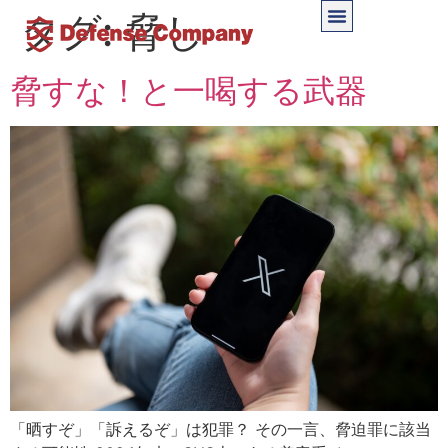
タグ:
脅し
脅すな！と一喝する武器
「晒すぞ」「訴えるぞ」は犯罪？ その一言、脅迫罪に該当