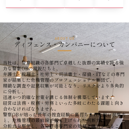
ABOUT US
ディフェンス・カンパニーについて
当社は、警察組織の各部門で卓越した抜群の実績を誇る強
力な警察OBの精鋭たちと、
弁護士・税理士・社労士・司法書士・探偵・ITなどの専門
家が結集した危機管理のプロフェッショナル集団で、
精緻な調査や証拠収集が可能となり、リスクをより多角的
に分析し、
迅速かつ的確な対策を講じる体制を構築しています。
経営は法務・税務・労務といった多岐にわたる課題と向き
合わなければなりません。
警察OBが培った長年の捜査経験に裏打ちされた鋭い洞察力
と、危機管理の最前線で鍛え上げられた判断力、
分析力を駆使し、各分野の専門家の知見と融合させること