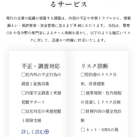
るサービス
現代の企業や組織が直面する課題は、内部の不正や労務トラブルから、情報
漏えい・風評被害・資金管理に至るまで多 岐にわたります。 当社は、警察
OB や各分野の専門家によるチーム体制を活かし、以下のような幅広いリス
クに対して、迅速かつ的確に対 応いたします。
不正・調査対応
リスク診断
□社内外の不正行為の
□契約書のリスク分
調査と証拠収集
析、改善提案
□内部不正調査と実態
□ 就業規則・社内規程
把握サポート
の見直しとリスク点検
□反社対応の実態把握
□ 財務内容の健全性診
と排除支援
断
□ ネット・SNSの風
詳しく読む