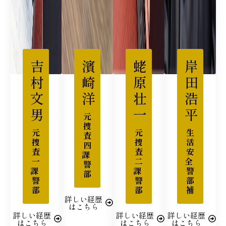
吉
濱
蛯
岸
村
崎
原
田
文
洋
壮
浩
男
一
平
元
捜
元
元
生
査
捜
捜
活
四
査
査
安
課
一
二
全
警
課
課
警
部
警
警
部
部
部
補
詳しい経歴
はこちら
詳しい経歴
詳しい経歴
詳しい経歴
はこちら
はこちら
はこちら