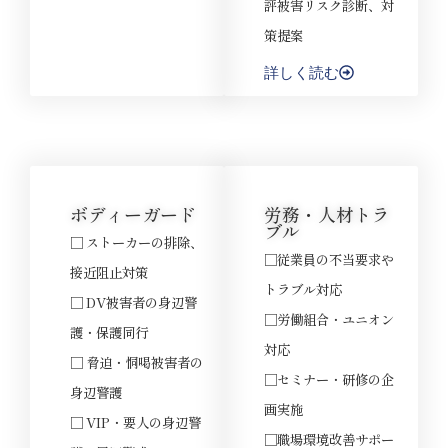
評被害リスク診断、対
策提案
詳しく読む
ボディーガード
労務・人材トラ
ブル
□ ストーカーの排除、
□従業員の不当要求や
接近阻止対策
トラブル対応
□ DV被害者の身辺警
□労働組合・ユニオン
護・保護同行
対応
□ 脅迫・恫喝被害者の
□セミナー・研修の企
身辺警護
画実施
□ VIP・要人の身辺警
□職場環境改善サポー